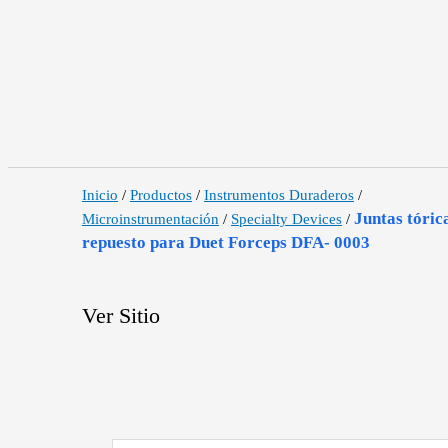
Inicio
/
Productos
/
Instrumentos Duraderos
/
Juntas tóric
Microinstrumentación
/
Specialty Devices
/
repuesto para Duet Forceps DFA- 0003
Ver Sitio