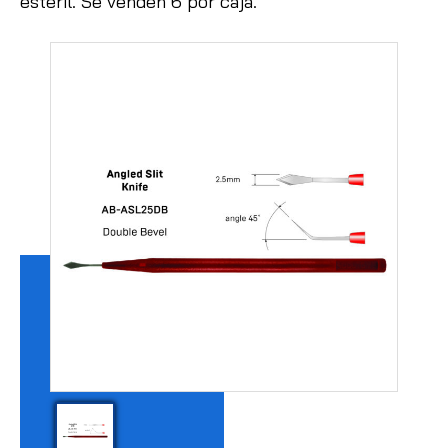
estéril.
Se venden 6 por caja.