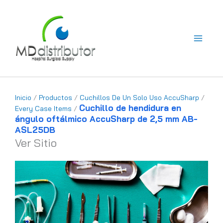
Ir
al
contenido
Inicio
/
Productos
/
Cuchillos De Un Solo Uso AccuSharp
/
Cuchillo de hendidura en
Every Case Items
/
ángulo oftálmico AccuSharp de 2,5 mm AB-
ASL25DB
Ver Sitio