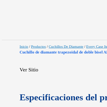
Inicio
/
Productos
/
Cuchillos De Diamante
/
Every Case I
Cuchillo de diamante trapezoidal de doble bisel
Ver Sitio
Especificaciones del p