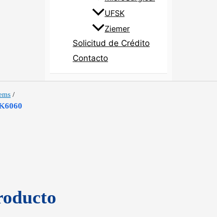
UFSK
Ziemer
Solicitud de Crédito
Contacto
tems
/
 AK6060
roducto