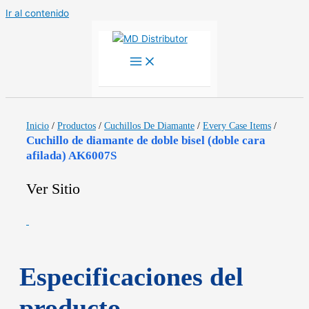
Ir al contenido
Inicio
/
Productos
/
Cuchillos De Diamante
/
Every Case Items
/
Cuchillo de diamante de doble bisel (doble cara
afilada) AK6007S
Ver Sitio
Especificaciones del
producto