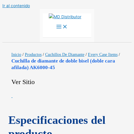
Ir al contenido
Inicio
/
Productos
/
Cuchillos De Diamante
/
Every Case Items
/
Cuchilla de diamante de doble bisel (doble cara
afilada) AK6000-45
Ver Sitio
Especificaciones del
producto