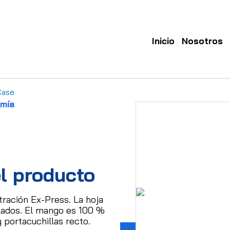
Inicio
Nosotros
Case
omía
l producto
ltración Ex-Press.
La hoja
lados.
El mango es 100 %
 portacuchillas recto.