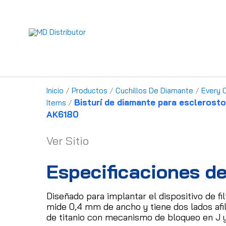
Ir
al
contenido
Inicio
/
Productos
/
Cuchillos De Diamante
/
Every 
Bisturí de diamante para esclerost
Items
/
AK6180
Ver Sitio
Especificaciones de
Diseñado para implantar el dispositivo de fi
mide 0,4 mm de ancho y tiene dos lados afi
de titanio con mecanismo de bloqueo en J y