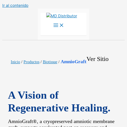
Ir al contenido
Ver Sitio
AmnioGraft
Inicio
/
Productos
/
Biotissue
/
A Vision of
Regenerative Healing.
AmnioGraft®, a cryopreserved amniotic membrane